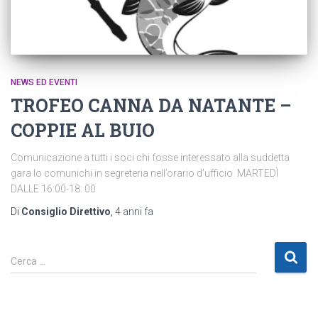
NEWS ED EVENTI
TROFEO CANNA DA NATANTE –
COPPIE AL BUIO
Comunicazione a tutti i soci chi fosse interessato alla suddetta
gara lo comunichi in segreteria nell’orario d’ufficio MARTEDÌ
DALLE 16:00-18: 00
Di
Consiglio Direttivo
,
4 anni
fa
R
Cerca …
i
c
e
r