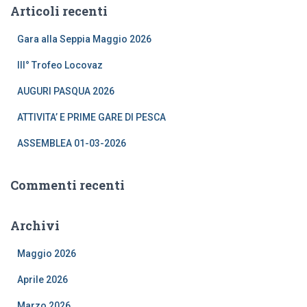
Articoli recenti
c
a
Gara alla Seppia Maggio 2026
p
e
III° Trofeo Locovaz
r
:
AUGURI PASQUA 2026
ATTIVITA’ E PRIME GARE DI PESCA
ASSEMBLEA 01-03-2026
Commenti recenti
Archivi
Maggio 2026
Aprile 2026
Marzo 2026