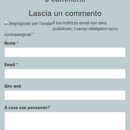
Lascia un commento
Il tuo indirizzo email non sarà
pubblicato.
I campi obbligatori sono
contrassegnati
*
Nome
*
Email
*
Sito web
A cosa stai pensando?