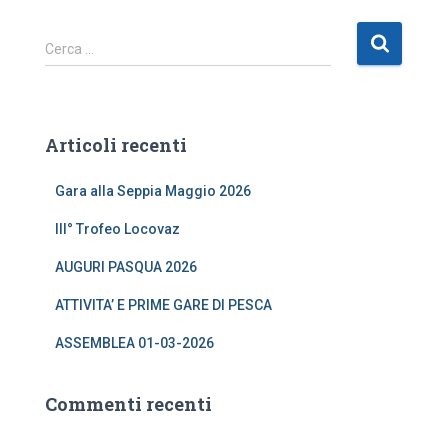
R
Cerca …
i
c
e
r
Articoli recenti
c
a
Gara alla Seppia Maggio 2026
p
e
III° Trofeo Locovaz
r
:
AUGURI PASQUA 2026
ATTIVITA’ E PRIME GARE DI PESCA
ASSEMBLEA 01-03-2026
Commenti recenti