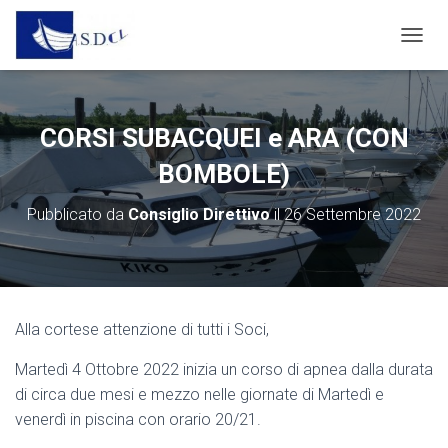
N
A
V
I
G
CORSI SUBACQUEI e ARA (CON
A
Z
BOMBOLE)
I
O
Pubblicato da
Consiglio Direttivo
il
26 Settembre 2022
N
E
T
O
G
G
Alla cortese attenzione di tutti i Soci,
L
E
Martedì 4 Ottobre 2022 inizia un corso di apnea dalla durata
di circa due mesi e mezzo nelle giornate di Martedì e
venerdì in piscina con orario 20/21.