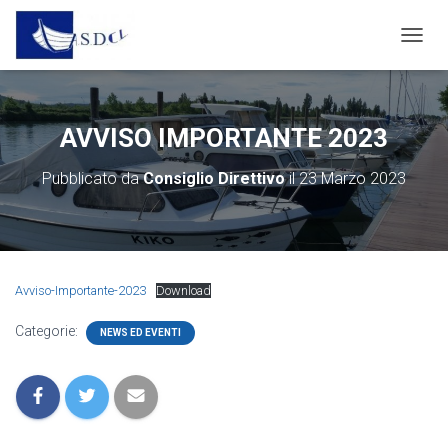
N
A
V
I
G
AVVISO IMPORTANTE 2023
A
Z
Pubblicato da
Consiglio Direttivo
il
23 Marzo 2023
I
O
N
E
T
O
Avviso-Importante-2023
Download
G
G
Categorie:
NEWS ED EVENTI
L
E