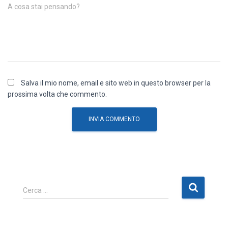
A cosa stai pensando?
Salva il mio nome, email e sito web in questo browser per la
prossima volta che commento.
R
Cerca …
i
c
e