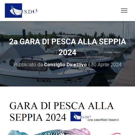
N
A
V
I
G
2a GARA DI PESCA ALLA SEPPIA
A
Z
2024
I
O
Pubblicato da
Consiglio Direttivo
il
30 Aprile 2024
N
E
T
O
G
G
L
E