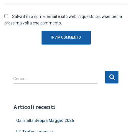
Salva il mio nome, email e sito web in questo browser per la
prossima volta che commento.
R
Cerca …
i
c
e
r
Articoli recenti
c
a
Gara alla Seppia Maggio 2026
p
e
III° Trofeo Locovaz