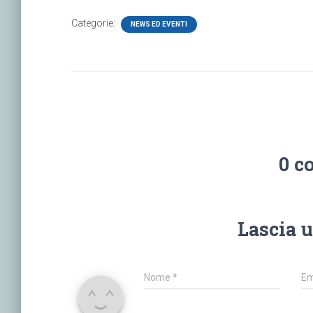
Categorie:
NEWS ED EVENTI
0 c
Lascia 
Nome
*
Em