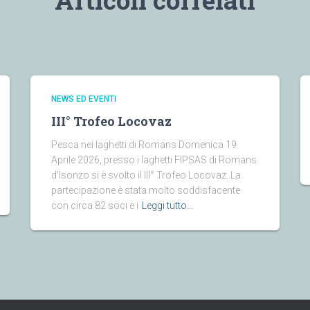
NEWS ED EVENTI
III° Trofeo Locovaz
Pesca nei laghetti di Romans Domenica 19
Aprile 2026, presso i laghetti FIPSAS di Romans
d’Isonzo si è svolto il III° Trofeo Locovaz. La
partecipazione è stata molto soddisfacente
con circa 82 soci e i
Leggi tutto…