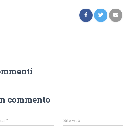
ommenti
un commento
ail
*
Sito web