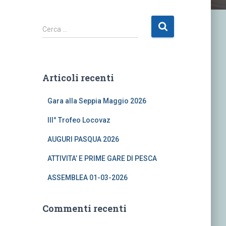
R
Cerca …
i
c
e
r
Articoli recenti
c
a
Gara alla Seppia Maggio 2026
p
e
III° Trofeo Locovaz
r
:
AUGURI PASQUA 2026
ATTIVITA’ E PRIME GARE DI PESCA
ASSEMBLEA 01-03-2026
Commenti recenti