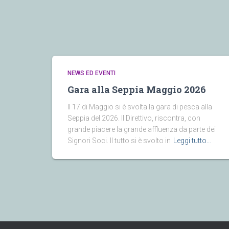
NEWS ED EVENTI
Gara alla Seppia Maggio 2026
Il 17 di Maggio si è svolta la gara di pesca alla
Seppia del 2026. Il Direttivo, riscontra, con
grande piacere la grande affluenza da parte dei
Signori Soci. Il tutto si è svolto in
Leggi tutto…